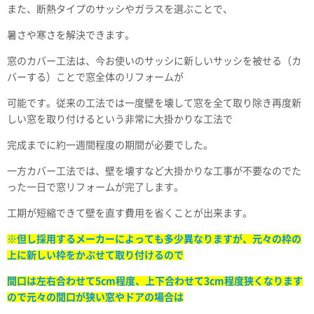
また、断熱タイプのサッシやガラスを選ぶことで、
暑さや寒さを解決できます。
窓のカバー工法は、今お使いのサッシに新しいサッシを被せる（カ
バーする）ことで窓全体のリフォームが
可能です。従来の工法では一度壁を壊して窓を全て取り除き再度新
しい窓を取り付けるという非常に大掛かりな工法で
完成までに約一週間程度の期間が必要でした。
一方カバー工法では、壁を壊すなど大掛かりな工事が不要なのでた
った一日で窓リフォームが完了します。
工期が短縮できて壁を直す費用を省くことが出来ます。
※但し採用するメーカーによっても多少異なりますが、元々の枠の
上に新しい枠をかぶせて取り付けるので
間口は左右合わせて5cm程度、上下合わせて3cm程度狭くなります
ので元々の間口が狭い窓やドアの場合は